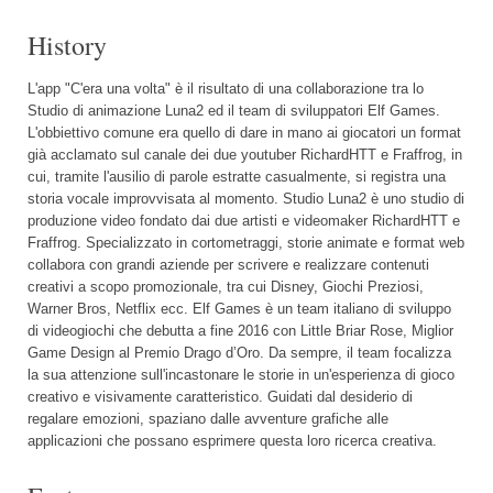
History
L'app "C'era una volta" è il risultato di una collaborazione tra lo
Studio di animazione Luna2 ed il team di sviluppatori Elf Games.
L'obbiettivo comune era quello di dare in mano ai giocatori un format
già acclamato sul canale dei due youtuber RichardHTT e Fraffrog, in
cui, tramite l'ausilio di parole estratte casualmente, si registra una
storia vocale improvvisata al momento. Studio Luna2 è uno studio di
produzione video fondato dai due artisti e videomaker RichardHTT e
Fraffrog. Specializzato in cortometraggi, storie animate e format web
collabora con grandi aziende per scrivere e realizzare contenuti
creativi a scopo promozionale, tra cui Disney, Giochi Preziosi,
Warner Bros, Netflix ecc. Elf Games è un team italiano di sviluppo
di videogiochi che debutta a fine 2016 con Little Briar Rose, Miglior
Game Design al Premio Drago d’Oro. Da sempre, il team focalizza
la sua attenzione sull'incastonare le storie in un'esperienza di gioco
creativo e visivamente caratteristico. Guidati dal desiderio di
regalare emozioni, spaziano dalle avventure grafiche alle
applicazioni che possano esprimere questa loro ricerca creativa.