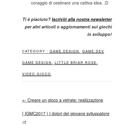
coraggio di cestinare una cattiva idea. ;D
Ti è piaciuto?
Iscriviti alla nostra newsletter
per altri articoli o aggiornamenti sui giochi
in sviluppo!
CATEGORY :
GAME DESIGN
,
GAME DEV
GAME DESIGN
,
LITTLE BRIAR ROSE
,
VIDEO GIOCO
←
Creare un gioco a vetrate: realizzazione
{ IGMC2017 } I dolori del giovane sviluppatore
→