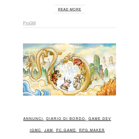
READ MORE
ProGM
ANNUNCI
,
DIARIO DI BORDO
,
GAME DEV
IGMC
,
JAM
,
PC GAME
,
RPG MAKER