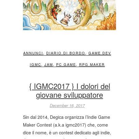
ANNUNCI
,
DIARIO DI BORDO
,
GAME DEV
IGMC
,
JAM
,
PC GAME
,
RPG MAKER
{ IGMC2017 } I dolori del
giovane sviluppatore
December 16, 2017
Sin dal 2014, Degica organizza l’Indie Game
Maker Contest (a.k.a igmc2017) che, come
dice il nome, è un contest dedicato agli indie,